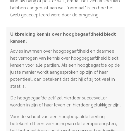
kind als baby of peuter was, omdat het zich al snel kan
hebben aangepast aan wat ‘normaal’ is en hoe het
(wel) geaccepteerd werd door de omgeving.
Uitbreiding kennis over hoogbegaafdheid biedt
kansen!
Advies inwinnen over hoogbegaafdheid en daarmee
het verhogen van kennis over hoogbegaafdheid biedt
kansen voor alle partijen. Als een hoogbegaafde op de
juiste manier wordt aangesproken op zijn of haar
potentieel, dan betekent dat dat hij of zij tot veel in
staat is.
De hoogbegaafde zelf zal hierdoor succesvoller
worden in zijn of haar leven en hierdoor gelukkiger zijn.
Voor de school van een hoogbegaafde leerling
betekent dit een verhoging van de leeropbrengsten,
het beter voldoen aan de wet op passend onderwijs,