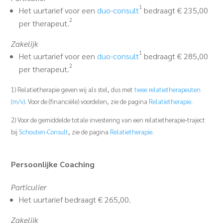
1
Het uurtarief voor een
duo-consult
bedraagt € 235,00
2
per therapeut.
Zakelijk
1
Het uurtarief voor een
duo-consult
bedraagt € 285,00
2
per therapeut.
1) Relatietherapie geven wij als stel, dus met
twee relatietherapeuten
(m/v)
. Voor de (financiële) voordelen, zie de pagina
Relatietherapie
.
2) Voor de gemiddelde totale investering van een relatietherapie-traject
bij
Schouten-Consult
, zie de pagina
Relatietherapie
.
Persoonlijke Coaching
Particulier
Het uurtarief bedraagt € 265,00.
Zakelijk